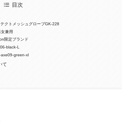
目次
社
テクトメッシュグローブGK-228
男女兼用
zon限定ブランド
-black-L
09-green-xl
いて